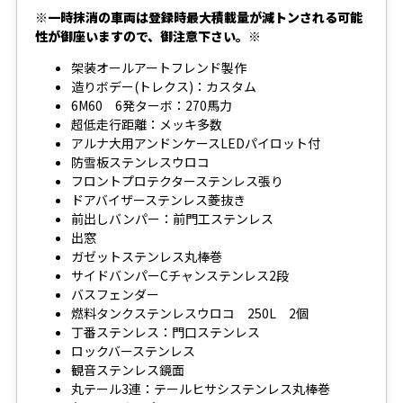
※一時抹消の車両は登録時最大積載量が減トンされる可能
性が御座いますので、御注意下さい。※
架装オールアートフレンド製作
造りボデー(トレクス)：カスタム
6M60 6発ターボ：270馬力
超低走行距離：メッキ多数
アルナ大用アンドンケースLEDパイロット付
防雪板ステンレスウロコ
フロントプロテクターステンレス張り
ドアバイザーステンレス菱抜き
前出しバンパー：前門工ステンレス
出窓
ガゼットステンレス丸棒巻
サイドバンパーCチャンステンレス2段
バスフェンダー
燃料タンクステンレスウロコ 250L 2個
丁番ステンレス：門口ステンレス
ロックバーステンレス
観音ステンレス鏡面
丸テール3連：テールヒサシステンレス丸棒巻