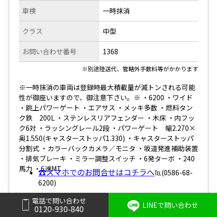
車検
一時抹消
クラス
中型
お問い合わせ番号
1368
※別途陸送代、管轄外手数料等がかかります
※一時抹消の車両は登録時最大積載量が減トンされる可能
性が御座いますので、御注意下さい。※ ・6200 ・ワイド
・跳上パワーゲート ・エアサス ・メッキ多数 ・燃料タン
ク鉄 200L ・ステンレスリアフェンダー ・木床 ・内フッ
ク6対 ・ラッシングレール2段 ・パワーゲート 幅2.270×
奥1.550(キャスターストッパ1.330) ・キャスターストッパ
分割式 ・カラーバックカメラ／モニタ ・坂道発進補助装置
・排気ブレーキ ・ミラー調整スイッチ ・6発ターボ ・240
馬力 ・6速MT
☎スマホでのお問合せはコチラへ
℡(0586-68-
6200)
電話で問い合わせ
LINEで問い合わせ
0120-930-840