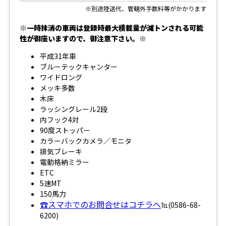
※別途陸送代、管轄外手数料等がかかります
※一時抹消の車両は登録時最大積載量が減トンされる可能
性が御座いますので、御注意下さい。※
平成31年車
ブルーテックキャンター
ワイドロング
メッキ多数
木床
ラッシングレール2段
内フック4対
90度ストッパー
カラーバックカメラ／モニタ
排気ブレーキ
電動格納ミラー
ETC
5速MT
150馬力
☎スマホでのお問合せはコチラへ
℡(0586-68-
6200)