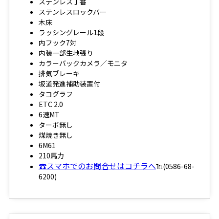
ステンレス丁番
ステンレスロックバー
木床
ラッシングレール1段
内フック7対
内装一部生地張り
カラーバックカメラ／モニタ
排気ブレーキ
坂道発進補助装置付
タコグラフ
ETC 2.0
6速MT
ターボ無し
煤焼き無し
6M61
210馬力
☎スマホでのお問合せはコチラへ
℡(0586-68-
6200)