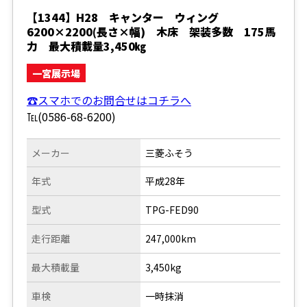
【1344】H28 キャンター ウィング
6200×2200(長さ×幅) 木床 架装多数 175馬
力 最大積載量3,450㎏
一宮展示場
☎スマホでのお問合せはコチラへ
℡(0586-68-6200)
メーカー
三菱ふそう
年式
平成28年
型式
TPG-FED90
走行距離
247,000km
最大積載量
3,450kg
車検
一時抹消