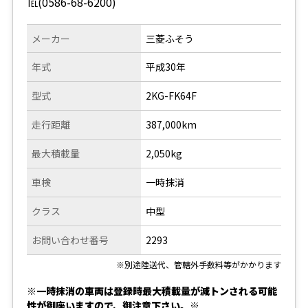
℡(0586-68-6200)
メーカー
三菱ふそう
年式
平成30年
型式
2KG-FK64F
走行距離
387,000km
最大積載量
2,050kg
車検
一時抹消
クラス
中型
お問い合わせ番号
2293
※別途陸送代、管轄外手数料等がかかります
※一時抹消の車両は登録時最大積載量が減トンされる可能
性が御座いますので、御注意下さい。※