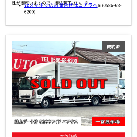
性が御座いますので、御注意下さい。※
☎スマホでのお問合せはコチラへ
℡(0586-68-
6200)
本体価格