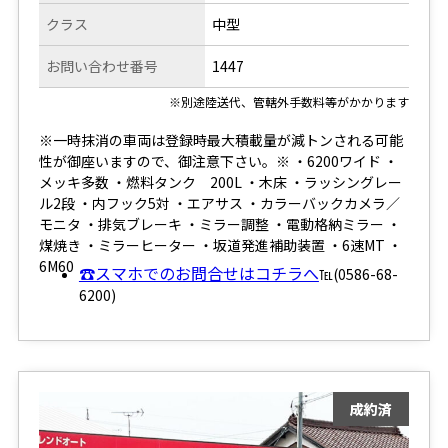
クラス
中型
お問い合わせ番号
1447
※別途陸送代、管轄外手数料等がかかります
※一時抹消の車両は登録時最大積載量が減トンされる可能
性が御座いますので、御注意下さい。※ ・6200ワイド ・
メッキ多数 ・燃料タンク 200L ・木床 ・ラッシングレー
ル2段 ・内フック5対 ・エアサス ・カラーバックカメラ／
モニタ ・排気ブレーキ ・ミラー調整 ・電動格納ミラー ・
煤焼き ・ミラーヒーター ・坂道発進補助装置 ・6速MT ・
6M60
☎スマホでのお問合せはコチラへ
℡(0586-68-
6200)