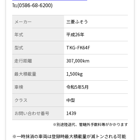
℡(0586-68-6200)
メーカー
三菱ふそう
年式
平成26年
型式
TKG-FK64F
走行距離
307,000km
最大積載量
1,500kg
車検
令和5年5月
クラス
中型
お問い合わせ番号
1439
※別途陸送代、管轄外手数料等がかかります
※一時抹消の車両は登録時最大積載量が減トンされる可能