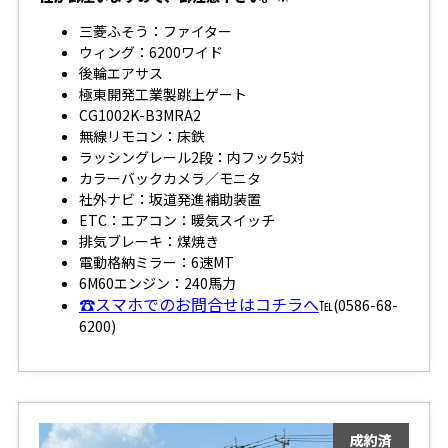
三菱ふそう：ファイター
ウィング：6200ワイド
後輪エアサス
極東開発工業製跳上ゲート
CG1002K-B3MRA2
無線リモコン：床鉄
ラッシングレール2段：内フック5対
カラーバックカメラ／モニタ
社外ナビ：坂道発進補助装置
ETC：エアコン：暖気スイッチ
排気ブレーキ：煤焼き
電動格納ミラー：6速MT
6M60エンジン：240馬力
☎スマホでのお問合せはコチラへ
℡(0586-68-
6200)