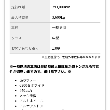
走行距離
293,000km
最大積載量
3,600kg
車検
一時抹消
クラス
中型
お問い合わせ番号
1309
※別途陸送代、管轄外手数料等がかかります
※一時抹消の車両は登録時最大積載量が減トンされる可能
性が御座いますので、御注意下さい。※
造りボデー
6200セミワイド
240馬力
メッキ多数
アルミホイール
アルナアンドン