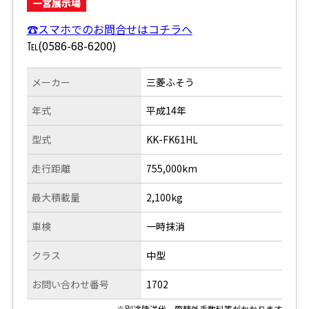
一宮展示場
☎スマホでのお問合せはコチラへ
℡(0586-68-6200)
メーカー
三菱ふそう
年式
平成14年
型式
KK-FK61HL
走行距離
755,000km
最大積載量
2,100kg
車検
一時抹消
クラス
中型
お問い合わせ番号
1702
※別途陸送代、管轄外手数料等がかかります