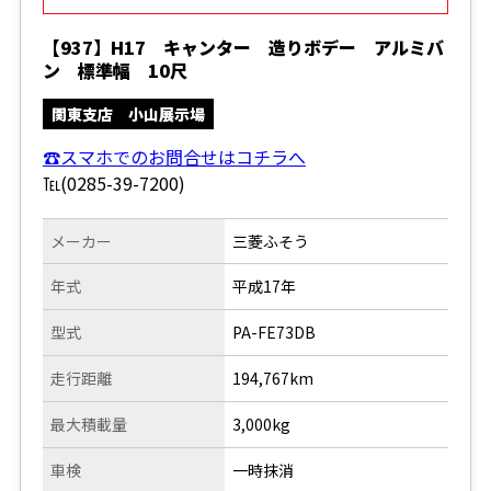
【937】H17 キャンター 造りボデー アルミバ
ン 標準幅 10尺
関東支店 小山展示場
☎スマホでのお問合せはコチラへ
℡(0285-39-7200)
メーカー
三菱ふそう
年式
平成17年
型式
PA-FE73DB
走行距離
194,767km
最大積載量
3,000kg
車検
一時抹消