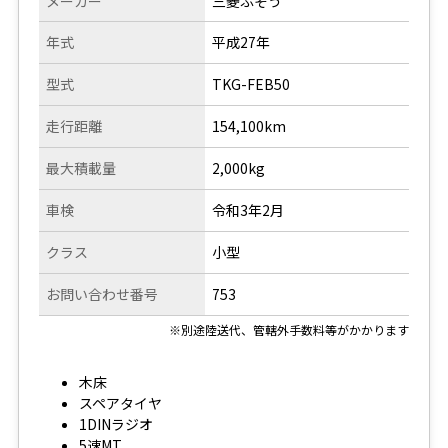
メーカー
三菱ふそう
年式
平成27年
型式
TKG-FEB50
走行距離
154,100km
最大積載量
2,000kg
車検
令和3年2月
クラス
小型
お問い合わせ番号
753
※別途陸送代、管轄外手数料等がかかります
木床
スペアタイヤ
1DINラジオ
5速MT