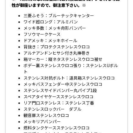
性が御座いますので、御注意下さい。※
三菱ふそう：ブルーテックキャンター
ワイド超ロング：アルミバン
メッキ多数：メッキ舟形バンパー
フソウマークケース
ドアメッキ：メッキホイール
背抜き：プロテクステンレスウロコ
アルナアンドンヒサシ付き丸棒巻き
箱マーカー：縦ネタステンレスウロコ被せ
ボデー裏ステンレスウロコ張り：ステンレスUボル
ト
ステンレス対抗ボルト：道具箱ステンレスウロコ
メッキバスフェンダー中ステンレスウロコ
ステンレスサイドバンパー丸パイプ1段
スペアタイヤケースステンレスウロコ
リア門口ステンレス：ステンレス丁番
ステンレスロックバー ダブル
観音扉ステンレスウロコ
メッキリアバンパー
燃料タンクケースステンレスウロコ