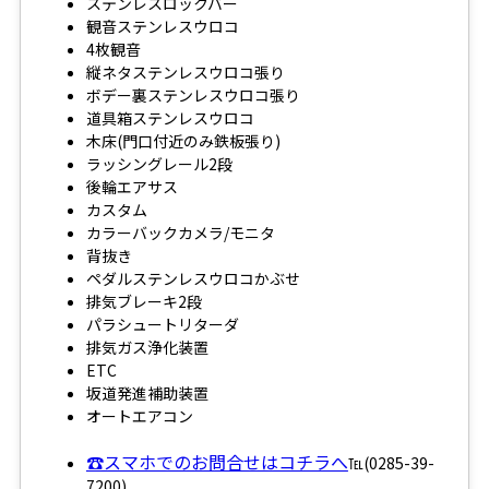
ステンレスロックバー
観音ステンレスウロコ
4枚観音
縦ネタステンレスウロコ張り
ボデー裏ステンレスウロコ張り
道具箱ステンレスウロコ
木床(門口付近のみ鉄板張り)
ラッシングレール2段
後輪エアサス
カスタム
カラーバックカメラ/モニタ
背抜き
ペダルステンレスウロコかぶせ
排気ブレーキ2段
パラシュートリターダ
排気ガス浄化装置
ETC
坂道発進補助装置
オートエアコン
☎スマホでのお問合せはコチラへ
℡(0285-39-
7200)