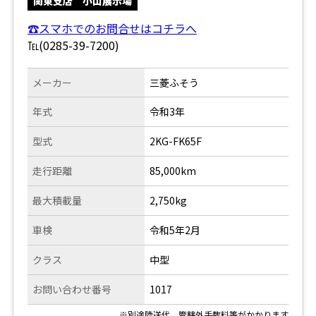
関東支店 小山展示場
☎スマホでのお問合せはコチラへ
℡(0285-39-7200)
メーカー
三菱ふそう
年式
令和3年
型式
2KG-FK65F
走行距離
85,000km
最大積載量
2,750kg
車検
令和5年2月
クラス
中型
お問い合わせ番号
1017
※別途陸送代、管轄外手数料等がかかります