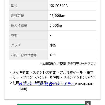
型式
KK-FG50EB
走行距離
96,900km
最大積載量
2,000kg
車検
-
クラス
小型
お問い合わせ番号
499
※別途陸送代、管轄外手数料等がかかります
・メッキ多数 ・ステンレス多数 ・アルミホイール ・箱マ
ーカー ・フロントバンパー昇降機 ・メインアンドンパイロ
ット付 ・4M51 140馬力 5,525CC
☎スマホでのお問合せはコチラへ
℡(0586-68-
6200)