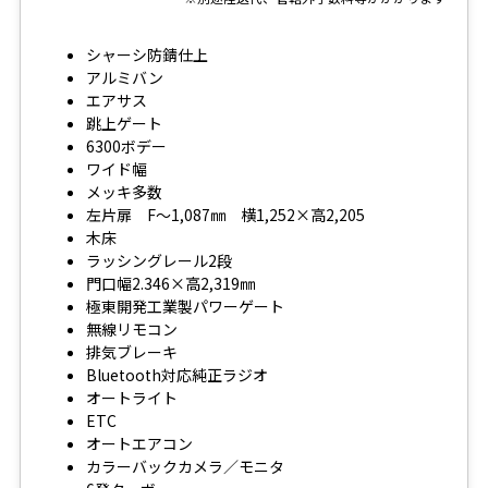
シャーシ防錆仕上
アルミバン
エアサス
跳上ゲート
6300ボデー
ワイド幅
メッキ多数
左片扉 F～1,087㎜ 横1,252×高2,205
木床
ラッシングレール2段
門口幅2.346×高2,319㎜
極東開発工業製パワーゲート
無線リモコン
排気ブレーキ
Bluetooth対応純正ラジオ
オートライト
ETC
オートエアコン
カラーバックカメラ／モニタ