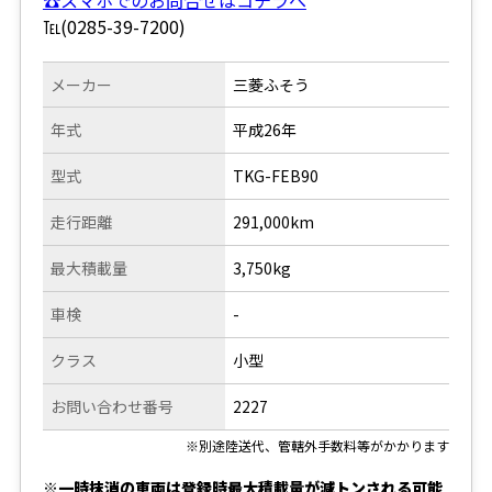
℡(0285-39-7200)
メーカー
三菱ふそう
年式
平成26年
型式
TKG-FEB90
走行距離
291,000km
最大積載量
3,750kg
車検
-
クラス
小型
お問い合わせ番号
2227
※別途陸送代、管轄外手数料等がかかります
※一時抹消の車両は登録時最大積載量が減トンされる可能