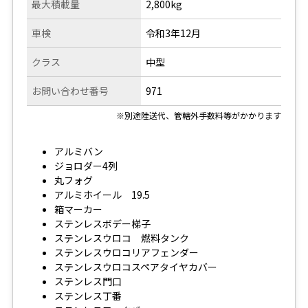
最大積載量
2,800kg
車検
令和3年12月
クラス
中型
お問い合わせ番号
971
※別途陸送代、管轄外手数料等がかかります
アルミバン
ジョロダー4列
丸フォグ
アルミホイール 19.5
箱マーカー
ステンレスボデー梯子
ステンレスウロコ 燃料タンク
ステンレスウロコリアフェンダー
ステンレスウロコスペアタイヤカバー
ステンレス門口
ステンレス丁番