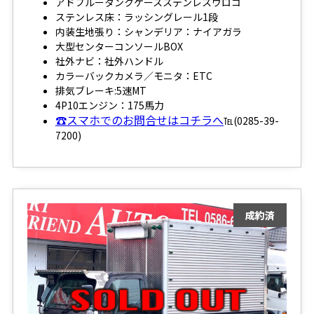
アドブルータンクケースステンレスウロコ
ステンレス床：ラッシングレール1段
内装生地張り：シャンデリア：ナイアガラ
大型センターコンソールBOX
社外ナビ：社外ハンドル
カラーバックカメラ／モニタ：ETC
排気ブレーキ:5速MT
4P10エンジン：175馬力
☎スマホでのお問合せはコチラへ
℡(0285-39-
7200)