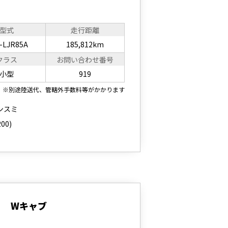
型式
走行距離
-LJR85A
185,812km
クラス
お問い合わせ番号
小型
919
※別途陸送代、管轄外手数料等がかかります
ンスミ
00)
5ｔ Wキャブ