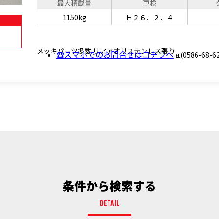
最大積載量
車検
1150kg
Ｈ２６．２．４
メッキパーツ多数 リアアオリステンレス張り
☎スマホでのお問合せはコチラへ
℡(0586-68-62
条件から検索する
DETAIL