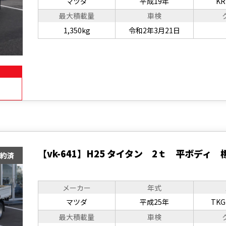
マツダ
平成19年
KR
最大積載量
車検
1,350kg
令和2年3月21日
【vk-641】H25 タイタン 2ｔ 平ボディ
メーカー
年式
マツダ
平成25年
TKG
最大積載量
車検