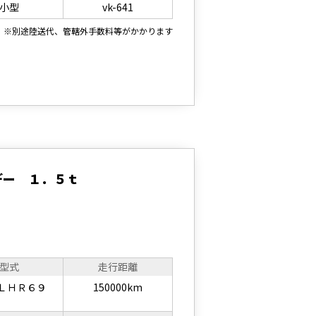
小型
vk-641
※別途陸送代、管轄外手数料等がかかります
デー １．５ｔ
型式
走行距離
ＬＨＲ６９
150000km