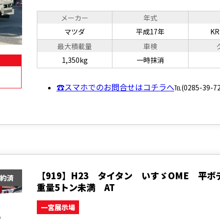
メーカー
年式
マツダ
平成17年
KR
最大積載量
車検
1,350kg
一時抹消
☎スマホでのお問合せはコチラへ
℡(0285-39-72
【919】H23 タイタン いすゞOME 平ボ
重量5トン未満 AT
一宮展示場