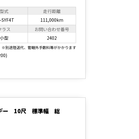
型式
走行距離
-SYF4T
111,000km
クラス
お問い合わせ番号
小型
2402
※別途陸送代、管轄外手数料等がかかります
00)
デー 10尺 標準幅 総