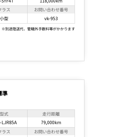
-SYF4T
118,000km
クラス
お問い合わせ番号
小型
vk-953
※別途陸送代、管轄外手数料等がかかります
 標準
型式
走行距離
-LJR85A
79,000km
クラス
お問い合わせ番号