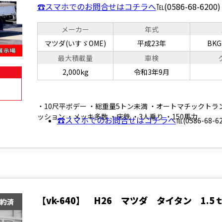
☎スマホでのお問合せはコチラへ
℡(0586-68-6200)
メーカー
年式
マツダ(いすゞOME)
平成23年
BKG
最大積載量
車検
2,000kg
令和3年9月
・10尺平ボデー ・総重量5トン未満 ・オートマチックトラ
ッション ・メッキ多数 ・床鉄 ・3人乗り ・150馬力
☎スマホでのお問合せはコチラへ
℡(0586-68-62
【vk-640】 H26 マツダ タイタン 1.