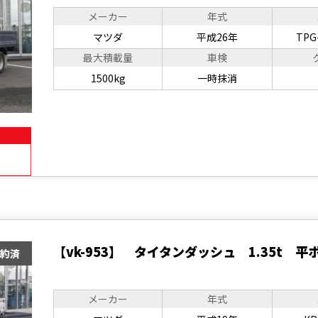
メーカー
年式
マツダ
平成26年
TPG
最大積載量
車検
1500kg
一時抹消
【vk-953】 タイタンダッシュ 1.35t 平
メーカー
年式