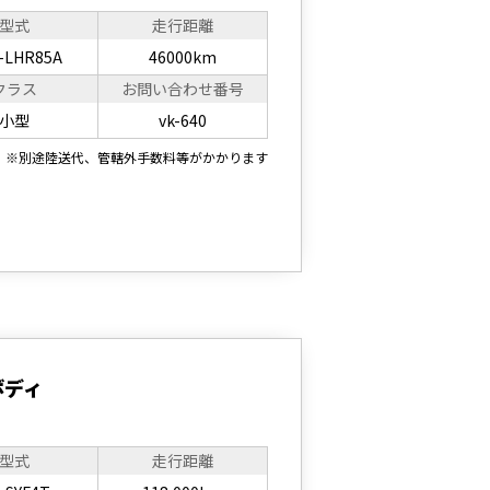
型式
走行距離
-LHR85A
46000km
クラス
お問い合わせ番号
小型
vk-640
※別途陸送代、管轄外手数料等がかかります
ボディ
型式
走行距離