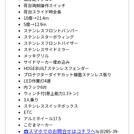
荷台両側操作スイッチ
荷台スライド時全長
10度→11.4ｍ
5度→12.9ｍ
ステンレスフロントバンパー
ステンレスターボウィング
ステンレスフロントバイザー
ステンレスサイドミラー
メッキグリル
サイドマーカー埋め込み
HOGEBUILTステンレスフェンダー
プロテクターダイヤカット鏡面ステンレス張り
LED作業灯4連
内フック6対
ウィンチ付(巻上能力1.3トン)
3人乗り
ステンレススイッチボックス
ETC
アルミホイール17.5
こだまマーカー
☎スマホでのお問合せはコチラへ
℡(0285-39-