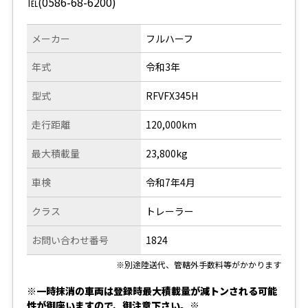
℡(0586-68-6200)
メーカー
フルハーフ
年式
令和3年
型式
RFVFX345H
走行距離
120,000km
最大積載量
23,800kg
車検
令和7年4月
クラス
トレーラー
お問い合わせ番号
1824
※別途陸送代、管轄外手数料等がかかります
※一時抹消の車両は登録時最大積載量が減トンされる可能
性が御座いますので、御注意下さい。※