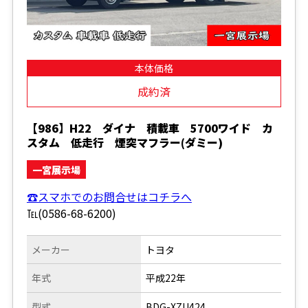
本体価格
成約済
【986】H22 ダイナ 積載車 5700ワイド カ
スタム 低走行 煙突マフラー(ダミー)
一宮展示場
☎スマホでのお問合せはコチラへ
℡(0586-68-6200)
メーカー
トヨタ
年式
平成22年
型式
BDG-XZU424