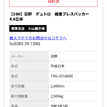
成約済
【390】日野 デュトロ 極東プレスパッカー
4.6立米
関東支店 小山展示場
☎スマホでのお問合せはコチラへ
℡(0285-39-7200)
メーカー
日野
年式
平成31年
型式
TKG-XZU600E
走行距離
2,000km
最大積載量
2,500kg
車検
令和3年2月