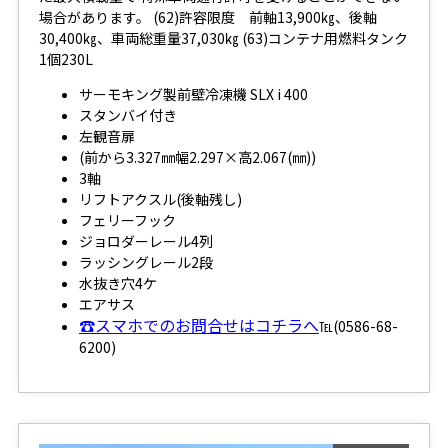
場合があります。 (62)許容限度 前軸13,900㎏、後軸
30,400㎏、車両総重量37,030㎏ (63)コンテナ用燃料タンク
1個230L
サーモキング製前壁冷凍機 SLX i 400
スタンバイ付き
左観音扉
(前から3.327㎜幅2.297×高2.067(㎜))
3軸
リフトアクスル(後軸残し)
フェリーフック
ジョロダーレール4列
ラッシングレール2段
水抜き穴4ケ
エアサス
☎スマホでのお問合せはコチラへ
℡(0586-68-
6200)