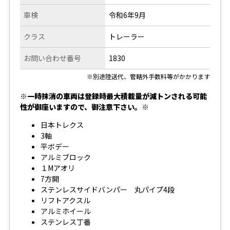
車検
令和6年9月
クラス
トレーラー
お問い合わせ番号
1830
※別途陸送代、管轄外手数料等がかかります
※一時抹消の車両は登録時最大積載量が減トンされる可能
性が御座いますので、御注意下さい。※
日本トレクス
3軸
平ボデー
アルミブロック
１Mアオリ
7方開
ステンレスサイドバンパー 丸パイプ4段
リフトアクスル
アルミホイール
ステンレス丁番