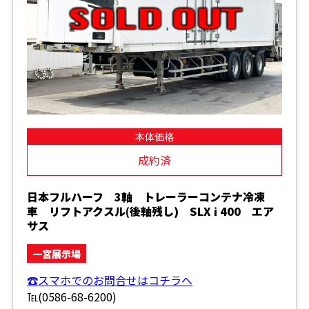
本体価格
成約済
日本フルハーフ 3軸 トレーラーコンテナ冷凍
車 リフトアクスル(後軸残し) SLX i 400 エア
サス
一宮展示場
☎スマホでのお問合せはコチラへ
℡(0586-68-6200)