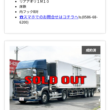
リアアオリ１M１０
床鉄
内フック8対
☎スマホでのお問合せはコチラへ
℡(0586-68-
6200)