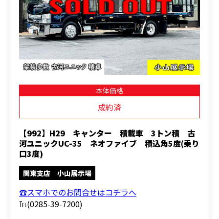
本体価格
成約済
【992】H29 キャンター 積載車 3トン積 古
河ユニックUC-35 ネオファイブ 積込角5度(乗り
口3度)
関東支店 小山展示場
☎スマホでのお問合せはコチラへ
℡(0285-39-7200)