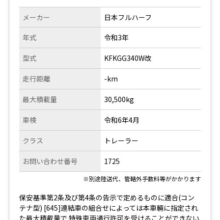
メーカー
日本フルハーフ
年式
令和3年
型式
KFKGG340W改
走行距離
-km
最大積載量
30,500kg
車検
令和6年4月
クラス
トレーラー
お問い合わせ番号
1725
※別途陸送代、管轄外手数料等がかかります
保安基準第2条及び第4条の告示で定めるものに適合(コン
テナ型) [645]連結車の組合せによっては本車輛に指定され
た最大積載量で 特殊車両通行許可を受けることができない