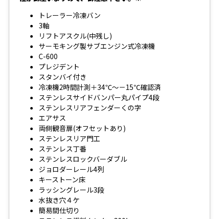
トレーラー冷凍バン
3軸
リフトアスクル(中残し)
サーモキング製サブエンジン式冷凍機
C-600
プレジデント
スタンバイ付き
冷凍機2時間計測＋34℃～－15℃確認済
ステンレスサイドバンパー丸パイプ4段
ステンレスリアフェンダーくの字
エアサス
両側観音扉(オフセットあり)
ステンレスリア門工
ステンレス丁番
ステンレスロックバーダブル
ジョロダーレール4列
キーストーン床
ラッシングレール3段
水抜き穴４ケ
簡易間仕切り